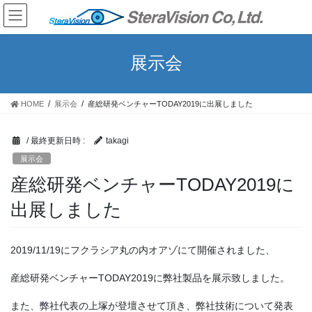
コ
ナ
ン
ビ
テ
ゲ
ン
ー
展示会
ツ
シ
へ
ョ
ス
ン
HOME
展示会
産総研発ベンチャーTODAY2019に出展しました
キ
に
ッ
移
プ
動
/ 最終更新日時 :
takagi
展示会
産総研発ベンチャーTODAY2019に
出展しました
2019/11/19にフクラシア丸の内オアゾにて開催されました、
産総研発ベンチャーTODAY2019に弊社製品を展示致しました。
また、弊社代表の上塚が登壇させて頂き、弊社技術について発表